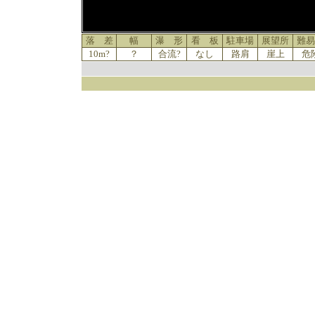
落 差
幅
瀑 形
看 板
駐車場
展望所
難易
10m?
？
合流?
なし
路肩
崖上
危