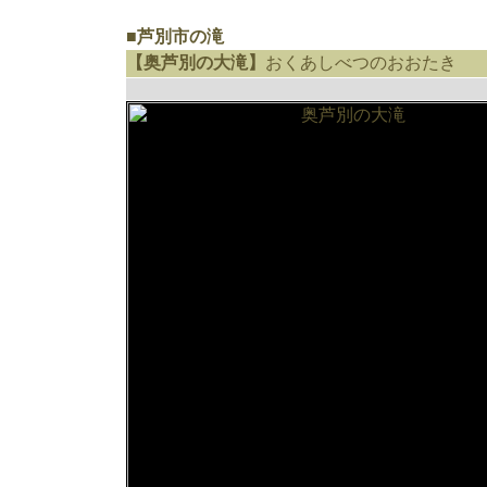
■芦別市の滝
【奥芦別の大滝】
おくあしべつのおおたき