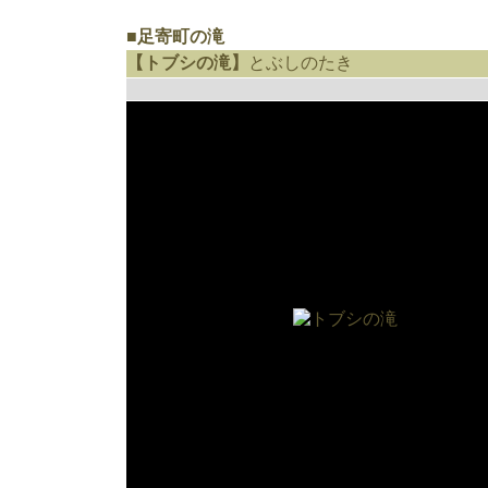
■足寄町の滝
【トブシの滝】
とぶしのたき