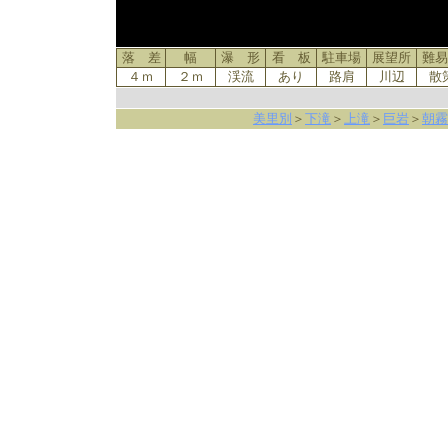
落 差
幅
瀑 形
看 板
駐車場
展望所
難易
４ｍ
２ｍ
渓流
あり
路肩
川辺
散
美里別
＞
下滝
＞
上滝
＞
巨岩
＞
朝霧