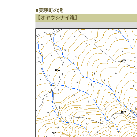
■美瑛町の滝
【オヤウシナイ滝】