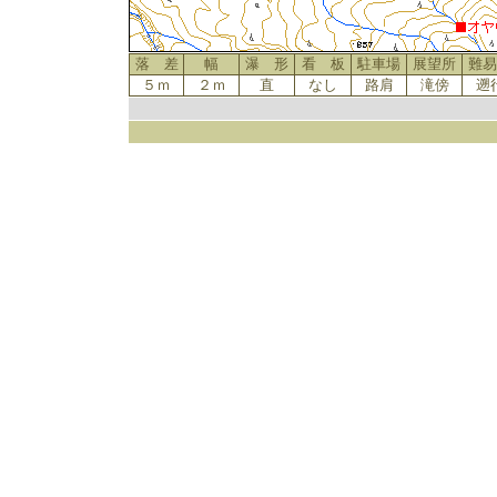
落 差
幅
瀑 形
看 板
駐車場
展望所
難易
５ｍ
２ｍ
直
なし
路肩
滝傍
遡