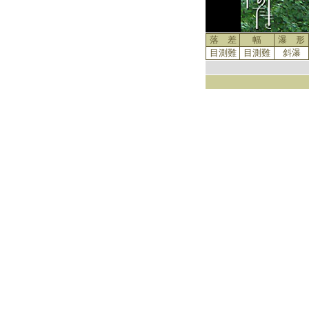
落 差
幅
瀑 形
目測難
目測難
斜瀑