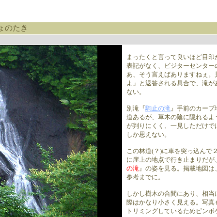
ょのたき
まったくと言って良いほど目印
表記がなく、ビジターセンター
あ、そう言えばありますねぇ。
よ」と返答される具合で、滝が
ない。
別滝『
駒止の滝
』手前のカーブ
道あるが、草木の陰に隠れるよ
が判りにくく、一見しただけで
しか思えない。
この林道(？)に車を突っ込んで
に崖上の地点で行き止まりだが
の滝
』の姿を見る。掲載地図は
参考までに。
しかし樹木の合間にあり、相当
際はかなり小さく見える。写真
トリミングしているためピンボ