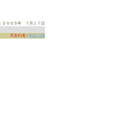
：２００５年 ７月１７日
天女の滝
＞
駒止の滝