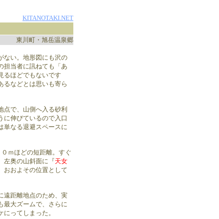
KITANOTAKI.NET
東川町・旭岳温泉郷
がない。地形図にも沢の
の担当者に訊ねても「あ
見るほどでもないです
あるなどとは思いも寄ら
地点で、山側へ入る砂利
うに伸びているので入口
は単なる退避スペースに
２０ｍほどの短距離。すぐ
、左奥の山斜面に『
天女
、おおよその位置として
に遠距離地点のため、実
も最大ズームで、さらに
ケにってしまった。