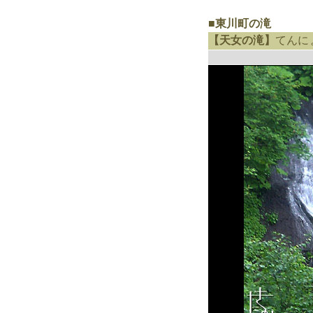
■東川町の滝
【天女の滝】
てんに