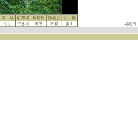
看 板
駐車場
展望所
難易度
距 離
なし
空き地
遠景
容易
歩１
掲載日