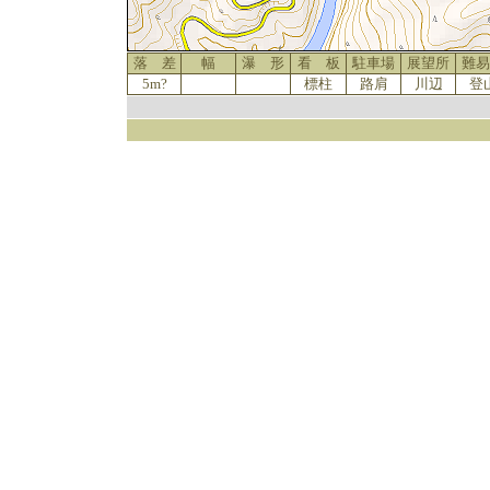
落 差
幅
瀑 形
看 板
駐車場
展望所
難易
5m?
標柱
路肩
川辺
登