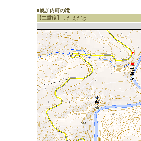
■幌加内町の滝
【二重滝】
ふたえだき