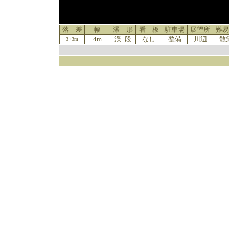
落 差
幅
瀑 形
看 板
駐車場
展望所
難易
4m
渓+段
なし
整備
川辺
散
3+3m