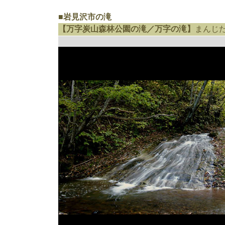
■岩見沢市の滝
【万字炭山森林公園の滝／万字の滝】
まんじ