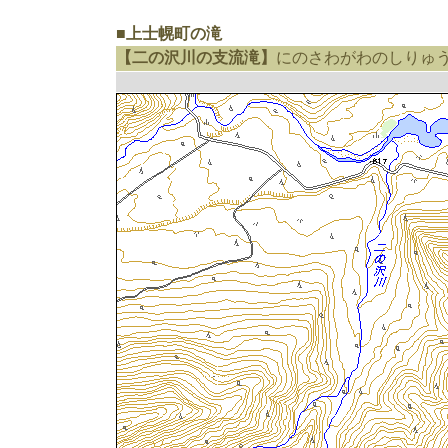
■上士幌町の滝
【二の沢川の支流滝】
にのさわがわのしりゅ