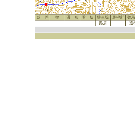
落 差
幅
瀑 形
看 板
駐車場
展望所
難易
路肩
遡