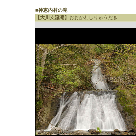
■神恵内村の滝
【大川支流滝】
おおかわしりゅうだき