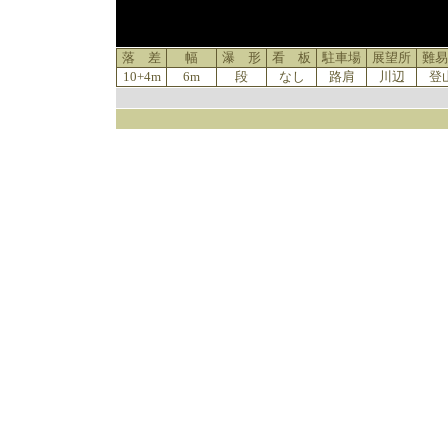
落 差
幅
瀑 形
看 板
駐車場
展望所
難易
10+4m
6m
段
なし
路肩
川辺
登