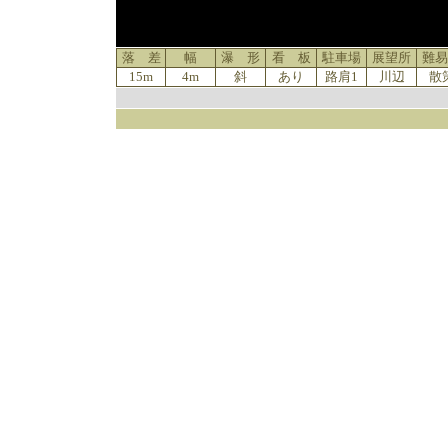
落 差
幅
瀑 形
看 板
駐車場
展望所
難易
15m
4m
斜
あり
路肩1
川辺
散