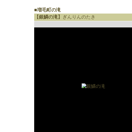
■増毛町の滝
【銀鱗の滝】
ぎんりんのたき