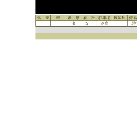
落 差
幅
瀑 形
看 板
駐車場
展望所
難易
瀬
なし
路肩
遡