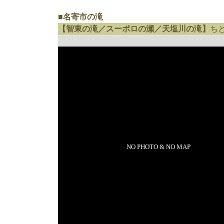
■名寄市の滝
【智東の滝／スーポロの瀬／天塩川の滝】
ち
NO PHOTO & NO MAP