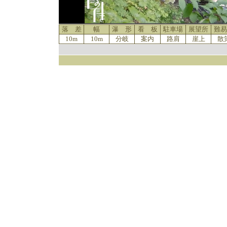
落 差
幅
瀑 形
看 板
駐車場
展望所
難易
10m
10m
分岐
案内
路肩
崖上
散