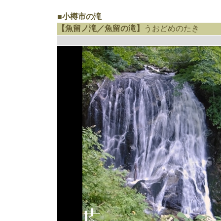
■小樽市の滝
【魚留ノ滝／魚留の滝】
うおどめのたき