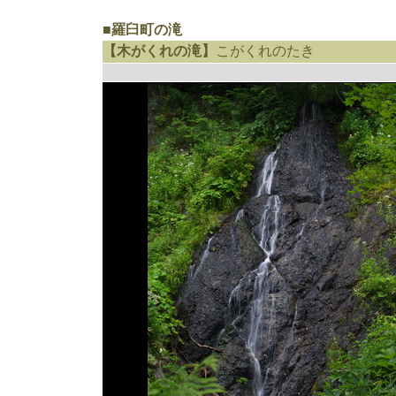
■羅臼町の滝
【木がくれの滝】
こがくれのたき