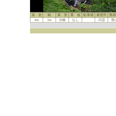
落 差
幅
瀑 形
看 板
駐車場
展望所
難易
4m
3m
分岐
なし
川辺
登