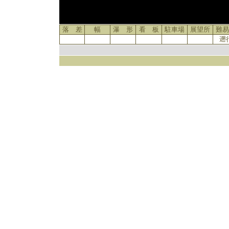
落 差
幅
瀑 形
看 板
駐車場
展望所
難易
遡