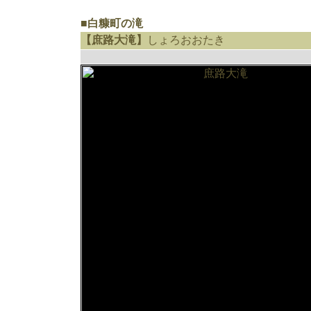
■白糠町の滝
【庶路大滝】
しょろおおたき