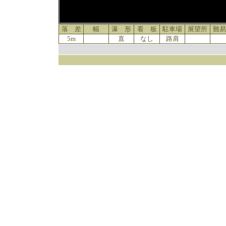
落 差
幅
瀑 形
看 板
駐車場
展望所
難易
5m
直
なし
路肩