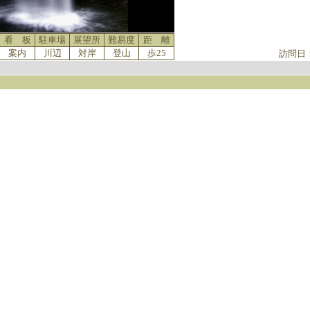
看 板
駐車場
展望所
難易度
距 離
案内
川辺
対岸
登山
歩25
訪問日