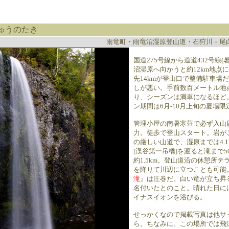
ゅうのたき
雨竜町・雨竜沼湿原登山道・石狩川－尾
国道275号線から道道432号線
沼湿原へ向かうと約12km地点に
先14kmが登山口で整備駐車場
しが悪い。手前数百メートル地
り、シーズンは満車になるほど
ン期間は6月-10月上旬の夏場限
管理小屋の南暑寒荘で必ず入山
力。徒歩で登山スタート。岩が
の厳しい山道で、湿原までは4.1
[渓谷第一吊橋]を渡ると滝まで
約1.5km。登山道沿の休憩所
を降りて川辺に立つことも可能。
滝
』は圧巻だ。白い竜が立ち昇
名付いたとのこと。晴れた日に
イナスイオンを浴びる。
せっかくなので掲載写真は他サ
ら。ちなみに、この場所では飛