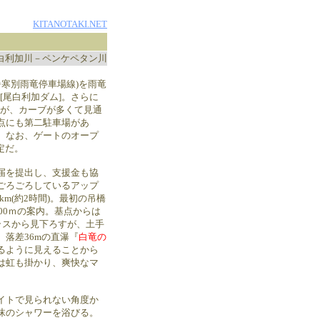
KITANOTAKI.NET
白利加川－ペンケペタン川
(暑寒別雨竜停車場線)を雨竜
[尾白利加ダム]。さらに
だが、カーブが多くて見通
点にも第二駐車場があ
。なお、ゲートのオープ
定だ。
届を提出し、支援金も協
ごろごろしているアップ
km(約2時間)。最初の吊橋
500ｍの案内。基点からは
テラスから見下ろすが、土手
落差36mの直瀑『
白竜の
るように見えることから
は虹も掛かり、爽快なマ
イトで見られない角度か
沫のシャワーを浴びる。