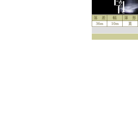
落 差
幅
瀑 形
36m
10m
直