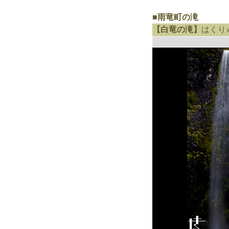
■雨竜町の滝
【白竜の滝】
はくり