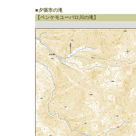
■夕張市の滝
【ペンケモユーパロ川の滝】