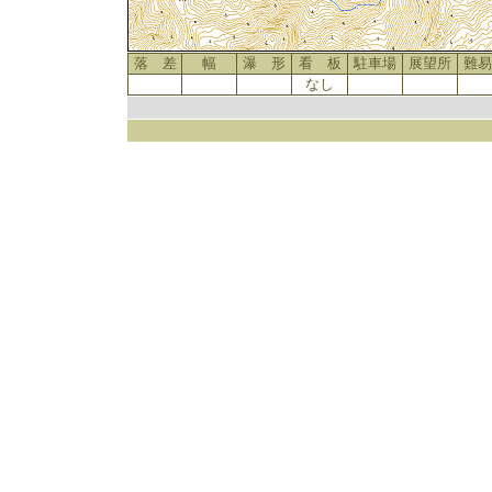
落 差
幅
瀑 形
看 板
駐車場
展望所
難易
なし