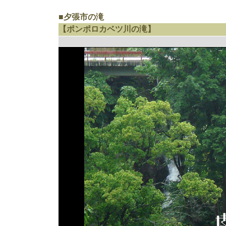
■夕張市の滝
【ポンポロカベツ川の滝】