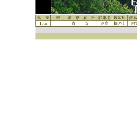
落 差
幅
瀑 形
看 板
駐車場
展望所
難易
15m
直
なし
路肩
橋の上
散