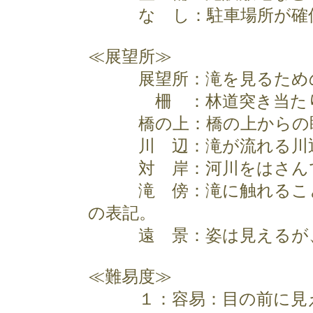
な し：駐車場所が確保
≪展望所≫
展望所：滝を見るための
柵 ：林道突き当たりな
橋の上：橋の上からの
川 辺：滝が流れる川辺
対 岸：河川をはさんで
滝 傍：滝に触れること
の表記。
遠 景：姿は見えるが、
≪難易度≫
１：容易：目の前に見え