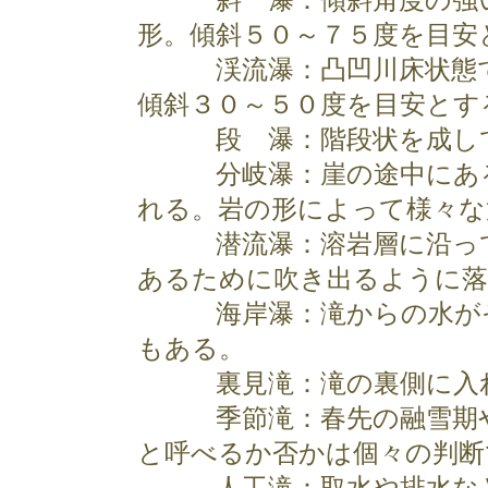
斜 瀑：傾斜角度の強い
形。傾斜５０～７５度を目安
渓流瀑：凸凹川床状態で
傾斜３０～５０度を目安とす
段 瀑：階段状を成して
分岐瀑：崖の途中にある
れる。岩の形によって様々な
潜流瀑：溶岩層に沿って
あるために吹き出るように落
海岸瀑：滝からの水がそ
もある。
裏見滝：滝の裏側に入れ
季節滝：春先の融雪期や
と呼べるか否かは個々の判断