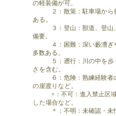
の軽装備が可。
２：散策：駐車場から徒
ある。
３：登山：獣道、登山、
備要。
４：困難：深い藪漕ぎや
多数ある。
５：遡行：川の中を歩く
さを含む。
６：危険：熟練経験者の
の崖渡りなど。
×：不可：進入禁止区域内
した場合など。
＊：不明：未確認・未情