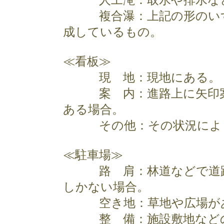
人工滝：取水や排水など
複合瀑：上記の形のいず
成しているもの。
≪看板≫
現 地：現地にある。
案 内：進路上に矢印案内
ある場合。
その他：その状況によ
≪駐車場≫
路 肩：林道などで道路
しかない場合。
空き地：草地や広場があ
整 備：施設敷地などの