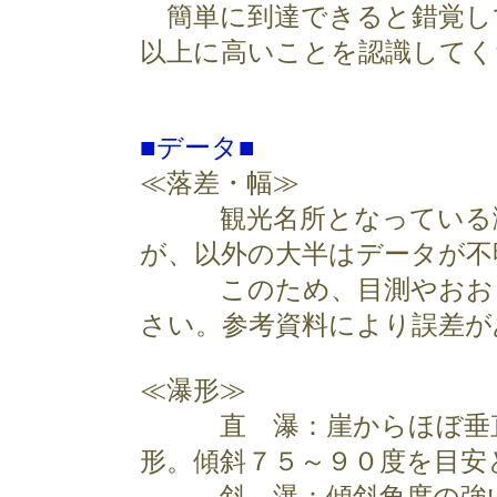
簡単に到達できると錯覚し
以上に高いことを認識してく
■データ■
≪落差・幅≫
観光名所となっている滝
が、以外の大半はデータが不
このため、目測やおおよ
さい。参考資料により誤差が
≪瀑形≫
直 瀑：崖からほぼ垂直
形。傾斜７５～９０度を目安