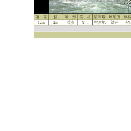
落 差
幅
瀑 形
看 板
駐車場
展望所
難易
12m
2m
渓流
なし
空き地
対岸
登