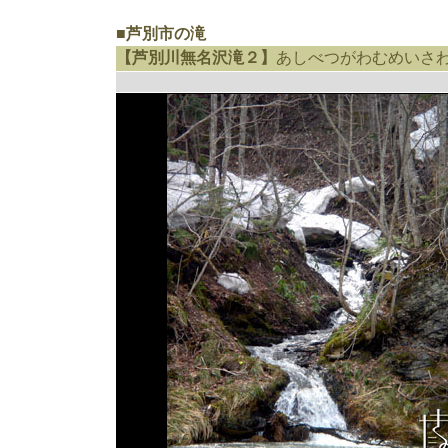
■芦別市の滝
【芦別川無名沢滝２】
あしべつがわむめいさ