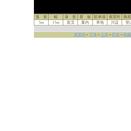
落 差
幅
瀑 形
看 板
駐車場
展望所
難易
5m
15m
直渓
案内
草地
川辺
登
美里別
＞
下滝
＞
上滝
＞
巨岩
＞
朝霧