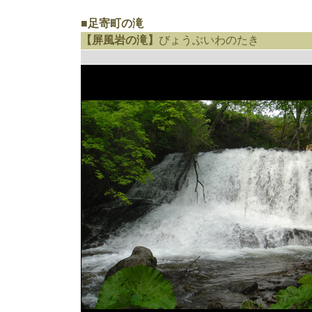
■足寄町の滝
【屏風岩の滝】
びょうぶいわのたき