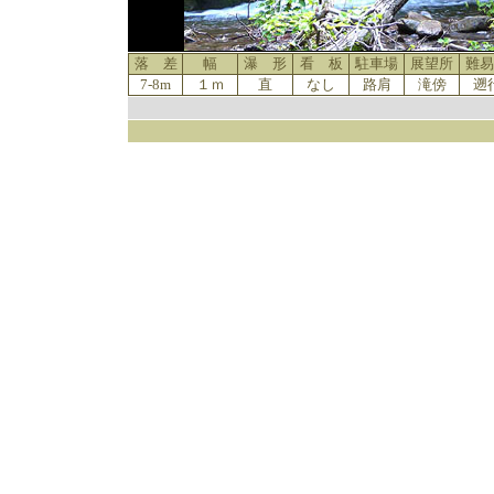
落 差
幅
瀑 形
看 板
駐車場
展望所
難易
7-8m
１ｍ
直
なし
路肩
滝傍
遡