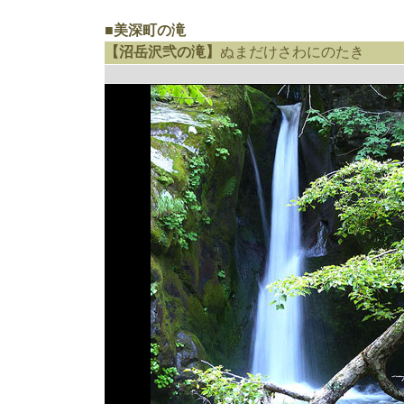
■美深町の滝
【沼岳沢弐の滝】
ぬまだけさわにのたき