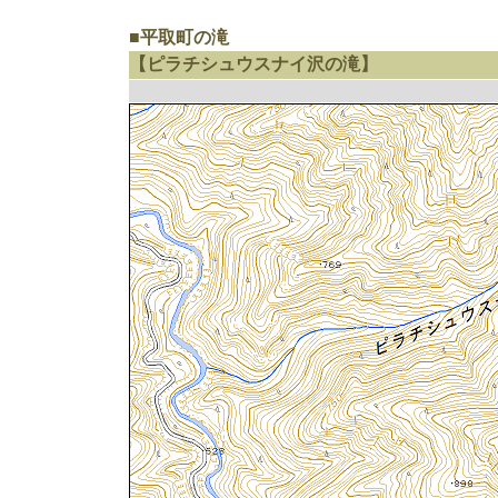
■平取町の滝
【ピラチシュウスナイ沢の滝】