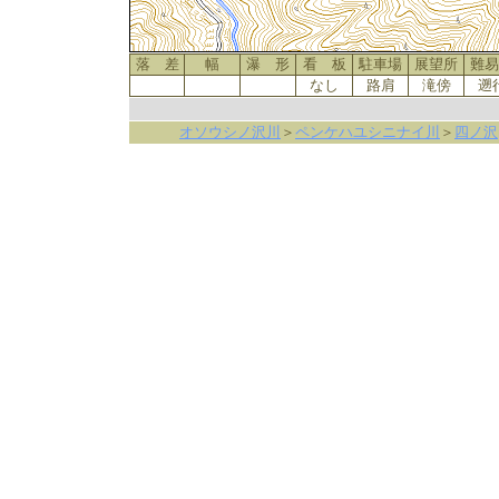
落 差
幅
瀑 形
看 板
駐車場
展望所
難易
なし
路肩
滝傍
遡
オソウシノ沢川
＞
ペンケハユシニナイ川
＞
四ノ沢