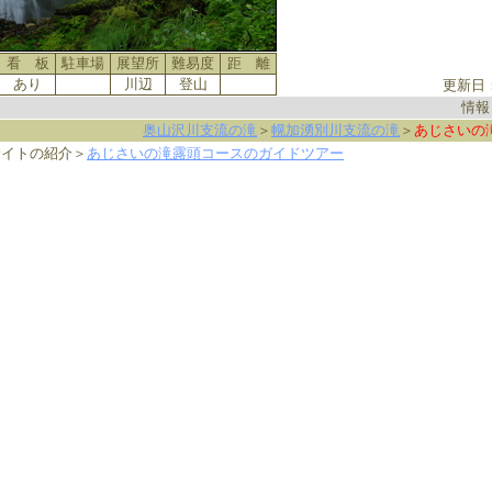
看 板
駐車場
展望所
難易度
距 離
あり
川辺
登山
更新日
情報
奥山沢川支流の滝
＞
幌加湧別川支流の滝
＞
あじさいの
サイトの紹介＞
あじさいの滝露頭コースのガイドツアー