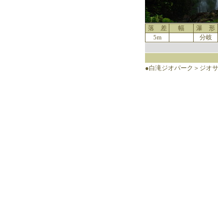
落 差
幅
瀑 形
5m
分岐
●白滝ジオパーク＞ジオ