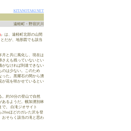
KITANOTAKI.NET
遠軽町・野宿沢川
)
』は、遠軽町北部の山間
ことだが、地形図でも該当
。
年月と共に風化し、現在は
跡さえも残っていないとい
備がなければ到達できない
ものは少ない。このため
なった。黒耀石の間から湧
花が花を咲かせているとい
る。約50分の登山で自然
があるようだ。幌加湧別林
まで。 白滝ジオサイト
20mほどのガレた沢を登
。おそらく該当の滝と思わ