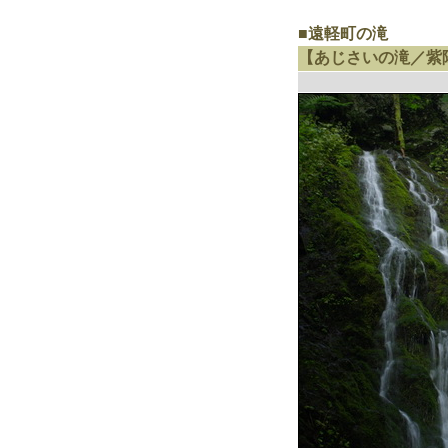
■遠軽町の滝
【あじさいの滝／紫