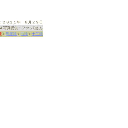
：２０１１年 ８月２９日
＆写真提供：ファッQさん
滝
＞
馬産滝
＞
白滝
＞
十三滝