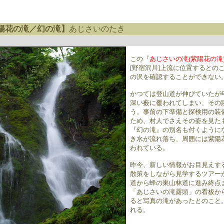
陽花の滝／幻の滝】
あじさいのたき
この『
あじさいの滝(紫陽花の滝
[野宿沢川]上流に位置するとの
の沢を確認することができない
かつては登山道が伸びていたが
深い薮に覆われてしまい、その
う。事前の下準備と探検用の装
ため、村人でさえその姿を見た
『幻の滝』の別名も付くように
き水が流れ落ち、周囲には紫陽
われている。
昨今、新しい情報がお目見えす
散策をしながら見学するツアー
道から蜂の巣山林道に進み終点
「あじさいの滝露頭」の看板から
ると写真の滝があったとのこと
れる。