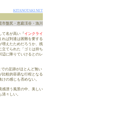
KITANOTAKI.NET
庭市盤尻・恵庭渓谷・漁川
して名が高い『
インクライ
よれば到達は困難を要する
が増えたためだろうか、残
に立てられた「ゴミは持ち
川辺に降りていけるとのレ
)までの足跡がほとんど無い
が比較的容易な行程となる
抜けの感じも否めない。
境感漂う風景の中、美しい
も清々しい。