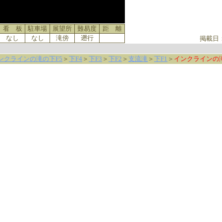
看 板
駐車場
展望所
難易度
距 離
なし
なし
滝傍
遡行
掲載日
ンクラインの滝の下F5
＞
下F4
＞
下F3
＞
下F2
＞
支流滝
＞
下F1
＞
インクラインの