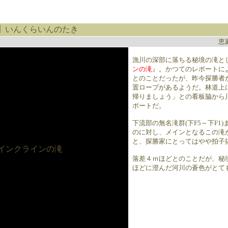
】
いんくらいんのたき
恵
漁川の深部に落ちる秘境の滝と
ンの滝
』。かつてのレポートに
とのことだったが、昨今探勝者
置ロープがあるようだ。林道上
帰りましょう」との看板脇から
ポートだ。
下流部の無名滝群(下F5～下F1
のに対し、メインとなるこの滝
と、探勝家にとってはやや拍子
落差４ｍほどとのことだが、秘
ほどに澄んだ河川の蒼色がとて