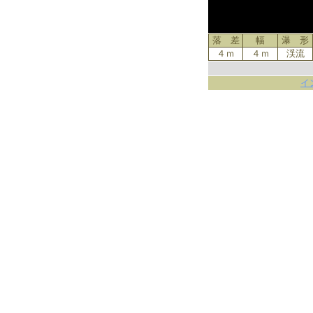
落 差
幅
瀑 形
４ｍ
４ｍ
渓流
イ