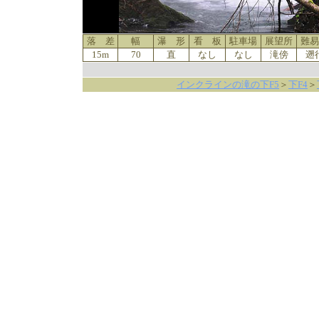
落 差
幅
瀑 形
看 板
駐車場
展望所
難易
15m
70
直
なし
なし
滝傍
遡
インクラインの滝の下F5
＞
下F4
＞