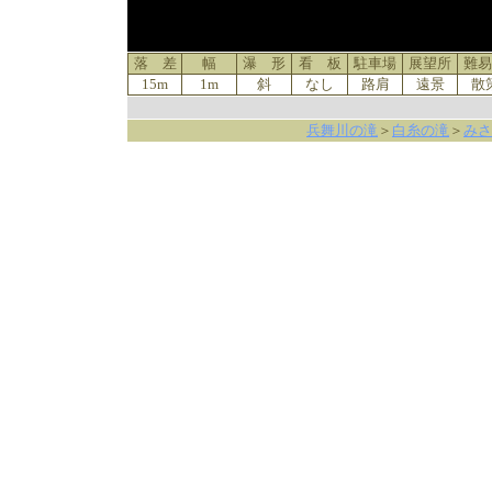
落 差
幅
瀑 形
看 板
駐車場
展望所
難易
15m
1m
斜
なし
路肩
遠景
散
兵舞川の滝
＞
白糸の滝
＞
みさ