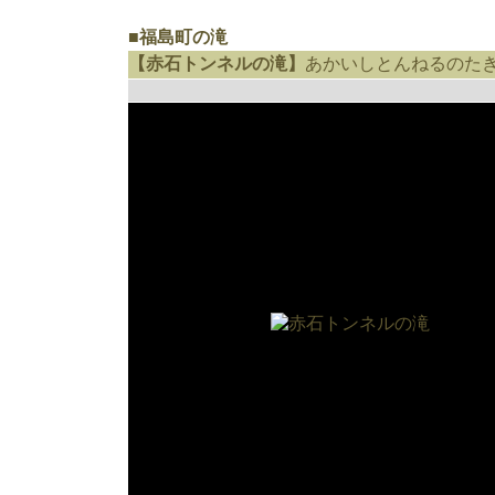
■福島町の滝
【赤石トンネルの滝】
あかいしとんねるのた