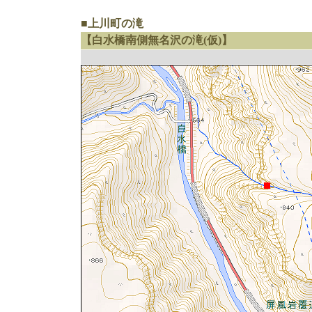
■上川町の滝
【白水橋南側無名沢の滝(仮)】