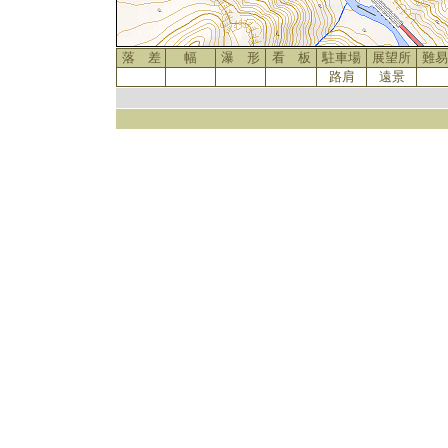
落 差
幅
瀑 形
看 板
駐車場
展望所
難易
路肩
遠景