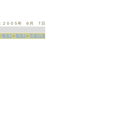
：２００５年 ６月 ７日
＞
無名3
＞
無名4
＞
不老の滝