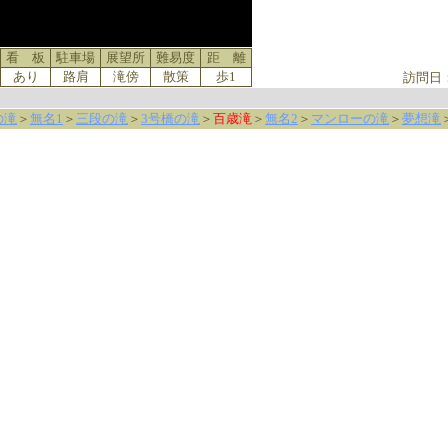
看 板
駐車場
展望所
難易度
距 離
あり
路肩
滝傍
散策
歩1
訪問日
の滝
＞
無名1
＞
三段の滝
＞
3号橋の滝
＞
百歳滝
＞
無名2
＞
マンローの滝
＞
夢想滝