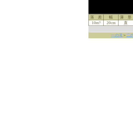
落 差
幅
瀑 形
10m?
20cm
直
一の滝
＞
二