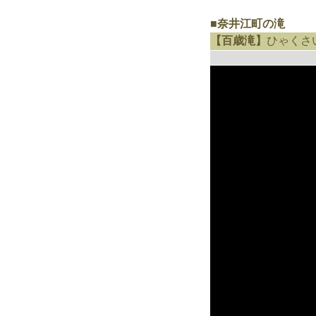
■奈井江町の滝
【百歳滝】
ひゃくさ