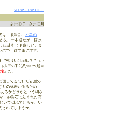
KITANOTAKI.NET
奈井江町・奈井江川
後は、最深部『
不老の
登る。 一本道だが、幅狭
0km走行でも厳しい。ま
いので、対向車に注意。
で残り約2km地点で山小
小屋の手前約900m(起点
歳滝
』だ。
に面して苔むした岩崖の
なりの落差があるため、
cmあるかどうかという細さ
いが、御影石に刻まれた高
り傾いて倒れているが、い
去されてしまうか。