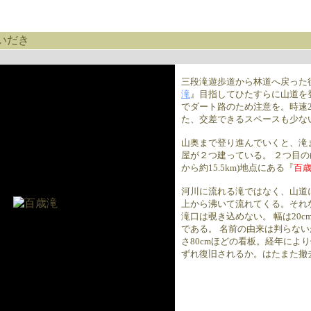
いだき
三段滝遊歩道から林道へ戻った
滝
』目指してひたすらに山道を
でダート路のため注意を。時速2
た、交差できるスペースも少な
山奥まで登り進んでいくと、滝ま
屋が２つ建っている。 ２つ目の山
から約15.5km)地点にある『
百
河川に流れる滝ではなく、山道
上から沸いて流れてくる。それ
滝口は覗き込めない。 幅は20
である。 名前の由来は判らな
さ80cmほどの看板。経年によ
ずれ復旧されるか。はたまた撤