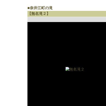
■奈井江町の滝
【無名滝２】