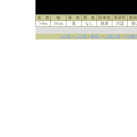
落 差
幅
瀑 形
看 板
駐車場
展望所
難易
5-6m
50cm
直
なし
路肩
川辺
登
一の滝
＞
二の滝
＞
無名1
＞
三段の滝
＞
3号橋