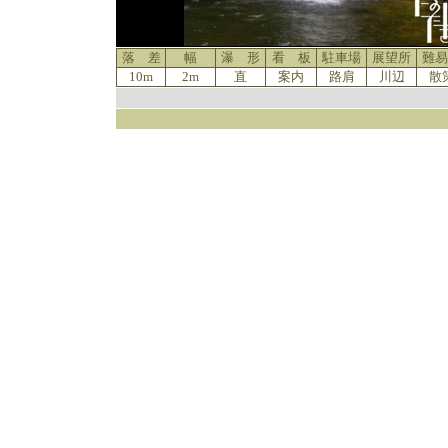
落 差
幅
瀑 形
看 板
駐車場
展望所
難易
10m
2m
直
案内
路肩
川辺
散