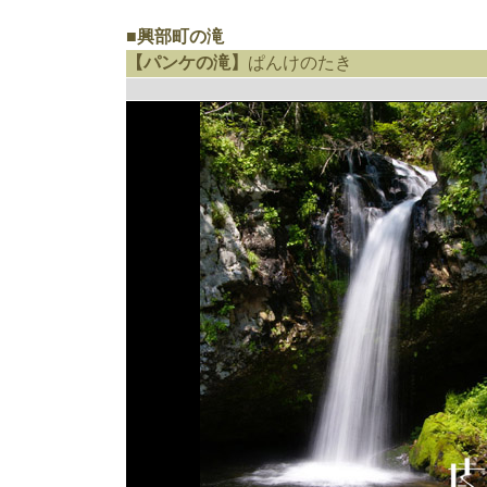
■興部町の滝
【パンケの滝】
ぱんけのたき