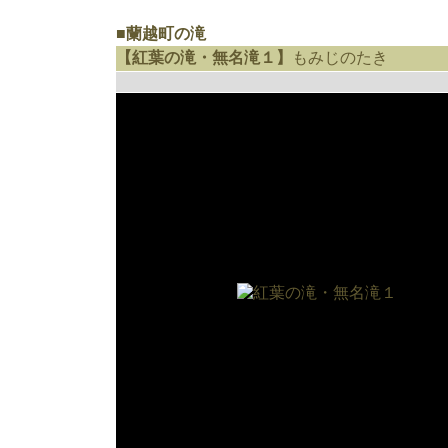
■蘭越町の滝
【紅葉の滝・無名滝１】
もみじのたき