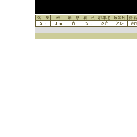
落 差
幅
瀑 形
看 板
駐車場
展望所
難易
３ｍ
１ｍ
直
なし
路肩
滝傍
散