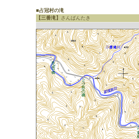
■占冠村の滝
【三番滝】
さんばんたき