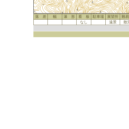
落 差
幅
瀑 形
看 板
駐車場
展望所
難易
なし
遠景
散