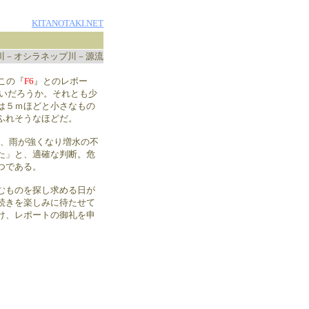
KITANOTAKI.NET
川－オシラネップ川－源流
この『
F6
』とのレポー
良いだろうか。それとも少
は５ｍほどと小さなもの
ふれそうなほどだ。
で、雨が強くなり増水の不
た」と、適確な判断。危
つである。
むものを探し求める日が
続きを楽しみに待たせて
け、レポートの御礼を申