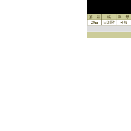
落 差
幅
瀑 形
20m
目測難
分岐