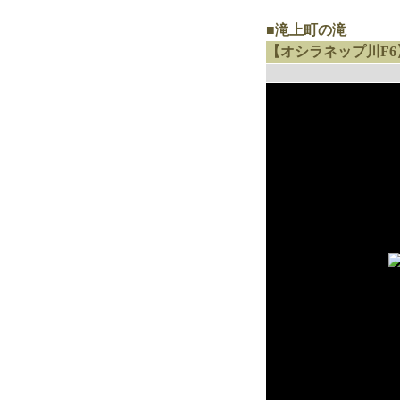
■滝上町の滝
【オシラネップ川F6