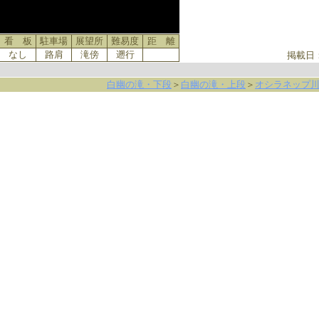
看 板
駐車場
展望所
難易度
距 離
なし
路肩
滝傍
遡行
掲載日
白幽の滝・下段
＞
白幽の滝・上段
＞
オシラネップ川