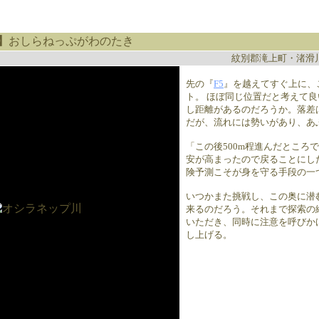
】
おしらねっぷがわのたき
紋別郡滝上町・渚滑
先の『
F5
』を越えてすぐ上に、
ト。 ほぼ同じ位置だと考えて
し距離があるのだろうか。落差
だが、流れには勢いがあり、あ
「この後500m程進んだところ
安が高まったので戻ることにし
険予測こそが身を守る手段の一
いつかまた挑戦し、この奥に潜
来るのだろう。それまで探索の
いただき、同時に注意を呼びか
し上げる。