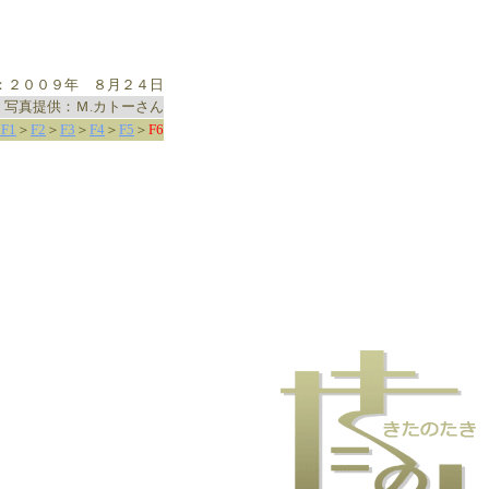
：２００９年 ８月２４日
写真提供：Ｍ.カトーさん
F1
＞
F2
＞
F3
＞
F4
＞
F5
＞
F6