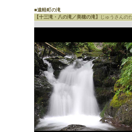
■遠軽町の滝
【十三滝・八の滝／美穂の滝】
じゅうさんの