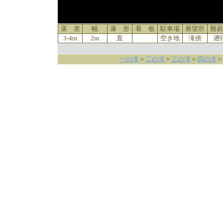
落 差
幅
瀑 形
看 板
駐車場
展望所
難易
3-4m
2m
直
空き地
滝傍
遡
一の滝
＞
二の滝
＞
三の滝
＞
四の滝
＞