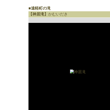
■遠軽町の滝
【神居滝】
かむいだき