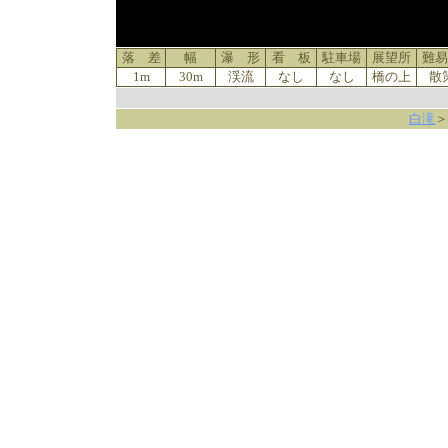
落 差
幅
瀑 形
看 板
駐車場
展望所
難易
1m
30m
渓流
なし
なし
橋の上
散
白滝
＞