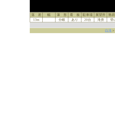
落 差
幅
瀑 形
看 板
駐車場
展望所
難易
13m
分岐
あり
20台
滝傍
登
白滝
＞