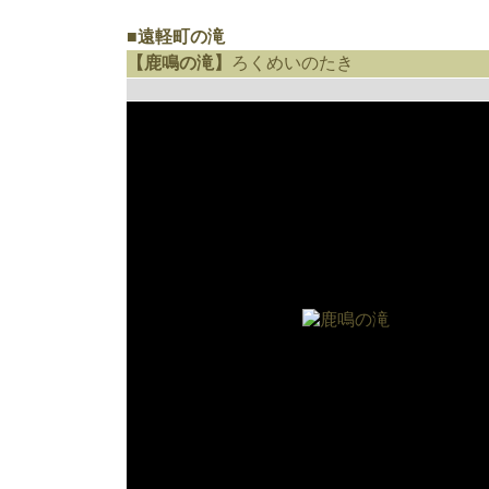
■遠軽町の滝
【鹿鳴の滝】
ろくめいのたき