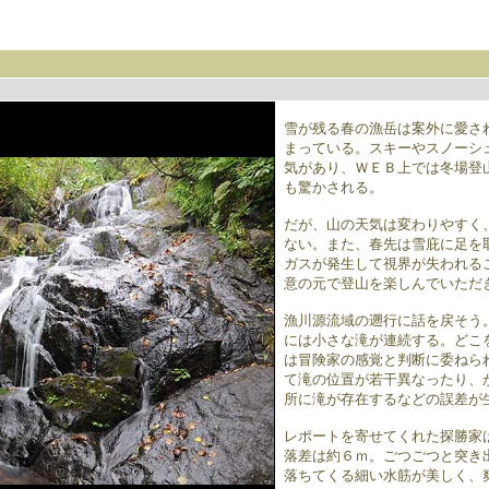
雪が残る春の漁岳は案外に愛さ
まっている。スキーやスノーシ
気があり、ＷＥＢ上では冬場登
も驚かされる。
だが、山の天気は変わりやすく
ない。また、春先は雪庇に足を
ガスが発生して視界が失われる
意の元で登山を楽しんでいただ
漁川源流域の遡行に話を戻そう
には小さな滝が連続する。どこ
は冒険家の感覚と判断に委ねら
て滝の位置が若干異なったり、
所に滝が存在するなどの誤差が
レポートを寄せてくれた探勝家
落差は約６ｍ。ごつごつと突き
落ちてくる細い水筋が美しく、