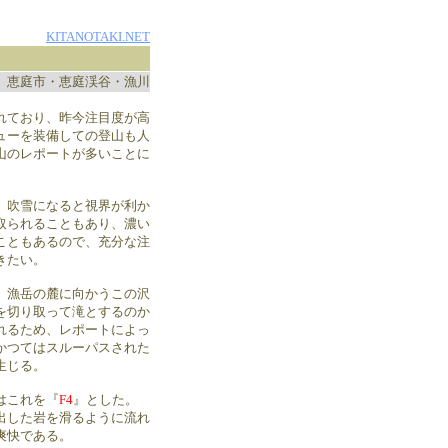
KITANOTAKI.NET
恵庭市・恵庭渓谷・漁川
れており、昨今注目度が高
ューを装備しての登山も人
山のレポートが多いことに
、吹雪になると視界が利か
取られることもあり、濃い
こともあるので、充分な注
きたい。
。漁岳の麓に向かうこの沢
を切り取って滝とするのか
れるため、レポートによっ
かつてはスルーパスされた
生じる。
はこれを『
F4
』とした。
出した岩を滑るように流れ
爽快である。