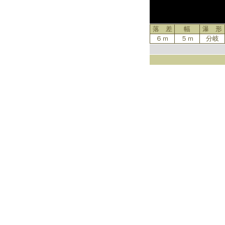
落 差
幅
瀑 形
６ｍ
５ｍ
分岐