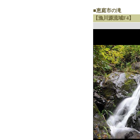
■恵庭市の滝
【漁川源流域F4】