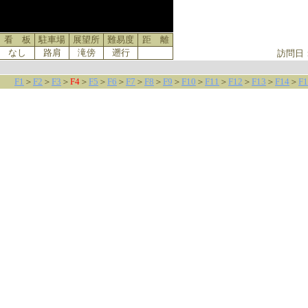
看 板
駐車場
展望所
難易度
距 離
なし
路肩
滝傍
遡行
訪問日
F1
＞
F2
＞
F3
＞
F4
＞
F5
＞
F6
＞
F7
＞
F8
＞
F9
＞
F10
＞
F11
＞
F12
＞
F13
＞
F14
＞
F1