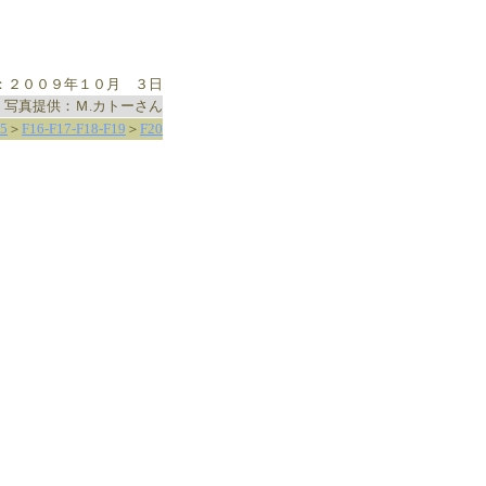
：２００９年１０月 ３日
写真提供：Ｍ.カトーさん
5
＞
F16-F17-F18-F19
＞
F20