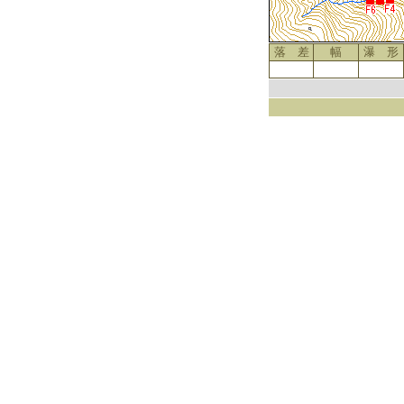
落 差
幅
瀑 形