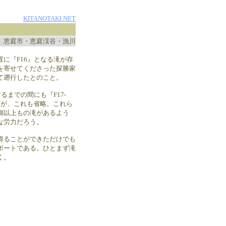
KITANOTAKI.NET
恵庭市・恵庭渓谷・漁川
に『F16』となる滝が存
を寄せてくださった探勝家
て遡行したとのこと。
るまでの間にも『F17-
うだが、これも省略。これら
個以上もの滝があるよう
な労力だろう。
得ることができただけでも
ポートである。ひとまず滝
く。