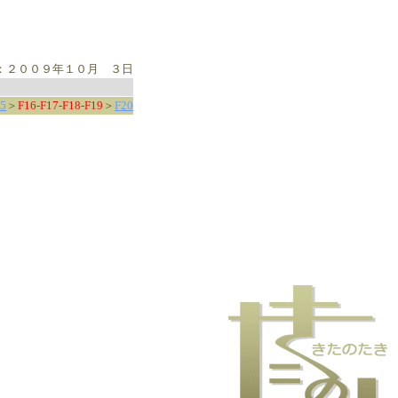
：２００９年１０月 ３日
5
＞
F16-F17-F18-F19
＞
F20