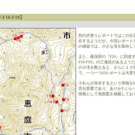
F18-F19】
別の沢登りレポートではこの位置
在するようだが、今回レポート
の感覚では、小さな滝を除外し
また、最深部の『F20』に到達す
F18-F19』の三連続があるよ
の小滝を数えると、さらに１０
で、一つ一つのレポートは大変
それらが存在するという情報を
充分貴重であり、ありがたいレ
情報として地形図を掲載してお