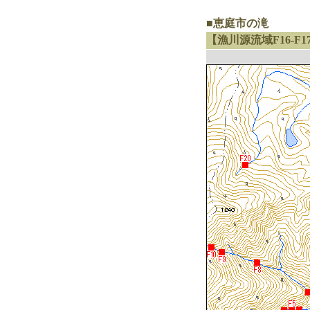
■恵庭市の滝
【漁川源流域F16-F17-