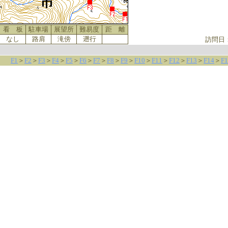
看 板
駐車場
展望所
難易度
距 離
なし
路肩
滝傍
遡行
訪問日
F1
＞
F2
＞
F3
＞
F4
＞
F5
＞
F6
＞
F7
＞
F8
＞
F9
＞
F10
＞
F11
＞
F12
＞
F13
＞
F14
＞
F1