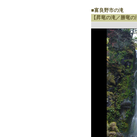
■富良野市の滝
【昇竜の滝／勝竜の