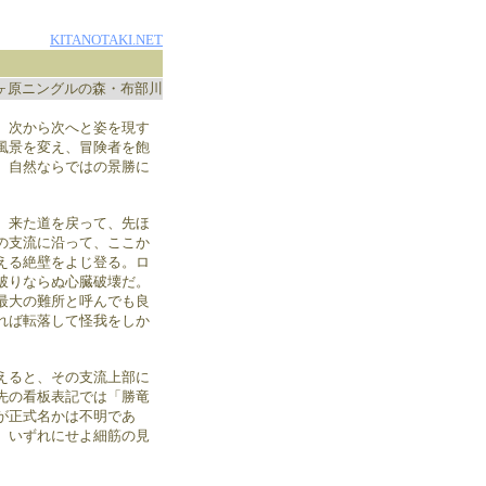
KITANOTAKI.NET
ヶ原ニングルの森・布部川
、次から次へと姿を現す
風景を変え、冒険者を飽
、自然ならではの景勝に
、来た道を戻って、先ほ
の支流に沿って、ここか
える絶壁をよじ登る。ロ
破りならぬ心臓破壊だ。
最大の難所と呼んでも良
れば転落して怪我をしか
えると、その支流上部に
先の看板表記では「勝竜
が正式名かは不明であ
、いずれにせよ細筋の見