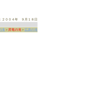
：２００４年 ９月１８日
の滝
＞
昇竜の滝
＞
広原の滝