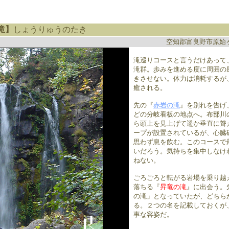
滝】
しょうりゅうのたき
空知郡富良野市原始
滝巡りコースと言うだけあって
滝群。歩みを進める度に周囲の
きさせない。体力は消耗するが
癒される。
先の『
赤岩の滝
』を別れを告げ
どの分岐看板の地点へ。布部川
ら頭上を見上げて遥か垂直に聳
ープが設置されているが、心臓
思わず息を飲む。このコースで
いだろう。気持ちを集中しなけ
ねない。
ごろごろと転がる岩場を乗り越
落ちる『
昇竜の滝
』に出会う。
の滝」となっていたが、どちら
る。２つの名を記載しておくが
事な容姿だ。