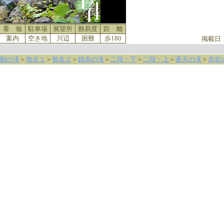
看 板
駐車場
展望所
難易度
距 離
案内
空き地
川辺
困難
歩180
掲載日
動の滝
＞
無名１
＞
無名２
＞
錦糸の滝
＞
二段・下
＞
二段・上
＞
蒼天の滝
＞
赤岩