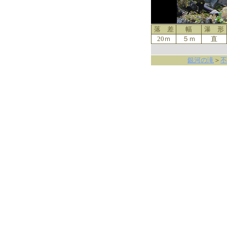
落 差
幅
瀑 形
20ｍ
５ｍ
直
銀河の滝
＞
不