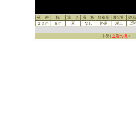
落 差
幅
瀑 形
看 板
駐車場
展望所
難易
２０ｍ
８ｍ
直
なし
路肩
崖上
遡
[中盤]
立岩の滝
＞
ミ