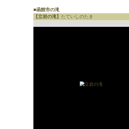
■函館市の滝
【立岩の滝】
たていしのたき