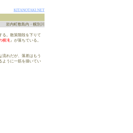
KITANOTAKI.NET
岩内町敷島内・幌別川
する。散策階段を下りて
の横滝
』が落ちている。
な流れだが、落差はもう
るように一筋を描いてい