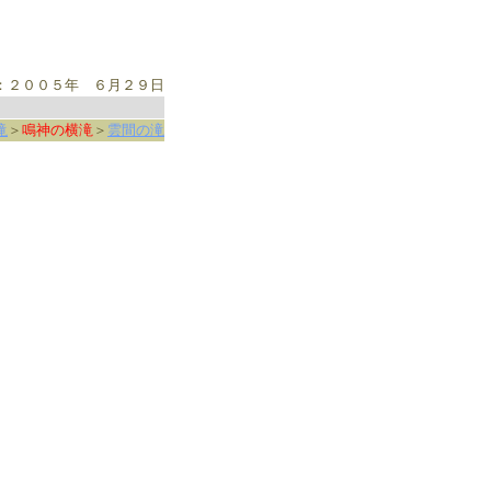
：２００５年 ６月２９日
滝
＞
鳴神の横滝
＞
雲間の滝