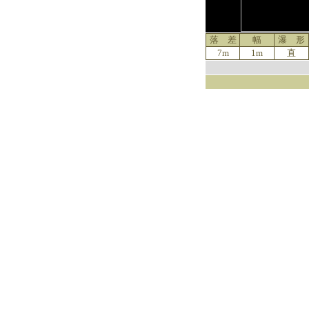
落 差
幅
瀑 形
7m
1m
直