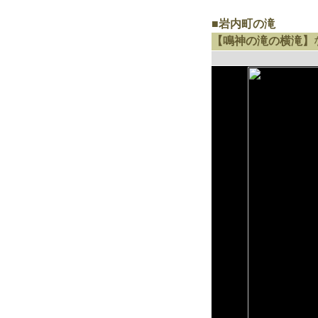
■岩内町の滝
【鳴神の滝の横滝】