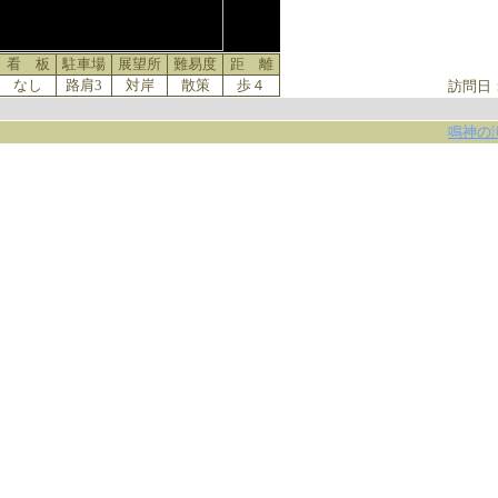
看 板
駐車場
展望所
難易度
距 離
なし
路肩3
対岸
散策
歩４
訪問日
鳴神の