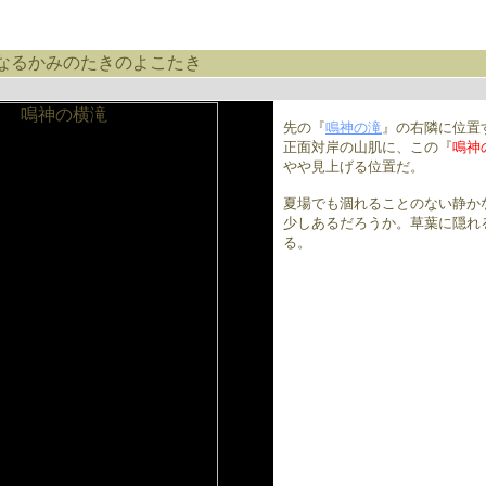
なるかみのたきのよこたき
先の『
鳴神の滝
』の右隣に位置
正面対岸の山肌に、この『
鳴神
やや見上げる位置だ。
夏場でも涸れることのない静か
少しあるだろうか。草葉に隠れ
る。