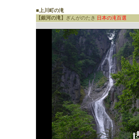
■上川町の滝
【銀河の滝】
ぎんがのたき
日本の滝百選