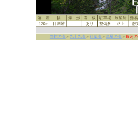
落 差
幅
瀑 形
看 板
駐車場
展望所
難易
120m
目測難
あり
整備多
路上
散
白蛇の滝
＞
九十九滝
＞
紅葉滝
＞
流星の滝
＞
銀河の