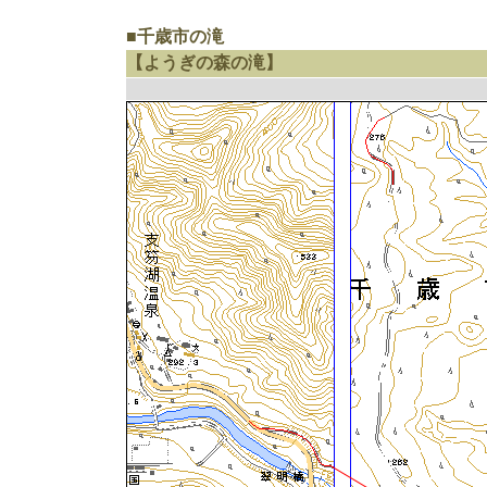
■千歳市の滝
【ようぎの森の滝】