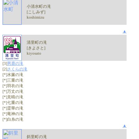
小清水町の滝
[こしみず]
koshimizu
▲
清里町の滝
[きよさと]
kiyosato
[3]
男鹿の滝
[2]
さくらの滝
[*]水簾の滝
[*]三重の滝
[*]羽衣の滝
[*]万丈の滝
[*]見晴の滝
[*]七重の滝
[*]霊華の滝
[*]竜神の滝
[*]白糸の滝
▲
斜里町の滝