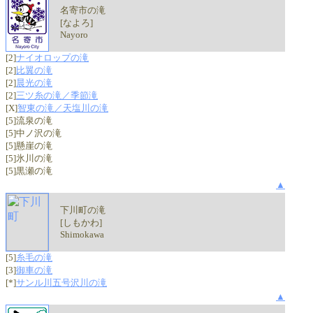
名寄市の滝
[なよろ]
Nayoro
[2]
ナイオロップの滝
[2]
比翼の滝
[2]
晨光の滝
[2]
三ツ糸の滝／季節滝
[X]
智東の滝／天塩川の滝
[5]流泉の滝
[5]中ノ沢の滝
[5]懸崖の滝
[5]氷川の滝
[5]黒瀬の滝
▲
下川町の滝
[しもかわ]
Shimokawa
[5]
糸毛の滝
[3]
御車の滝
[*]
サンル川五号沢川の滝
▲