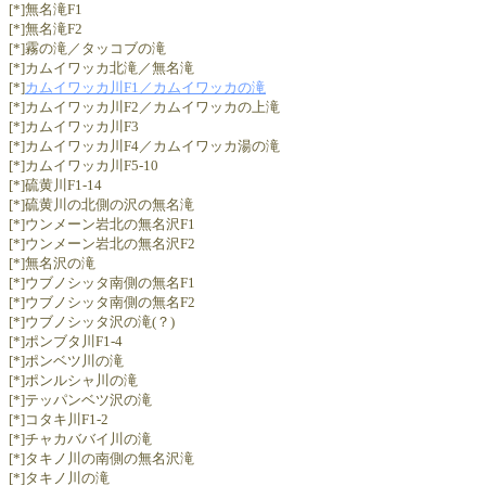
[*]無名滝F1
[*]無名滝F2
[*]霧の滝／タッコブの滝
[*]カムイワッカ北滝／無名滝
[*]
カムイワッカ川F1／カムイワッカの滝
[*]カムイワッカ川F2／カムイワッカの上滝
[*]カムイワッカ川F3
[*]カムイワッカ川F4／カムイワッカ湯の滝
[*]カムイワッカ川F5-10
[*]硫黄川F1-14
[*]硫黄川の北側の沢の無名滝
[*]ウンメーン岩北の無名沢F1
[*]ウンメーン岩北の無名沢F2
[*]無名沢の滝
[*]ウブノシッタ南側の無名F1
[*]ウブノシッタ南側の無名F2
[*]ウブノシッタ沢の滝(？)
[*]ポンブタ川F1-4
[*]ポンベツ川の滝
[*]ポンルシャ川の滝
[*]テッパンベツ沢の滝
[*]コタキ川F1-2
[*]チャカババイ川の滝
[*]タキノ川の南側の無名沢滝
[*]タキノ川の滝