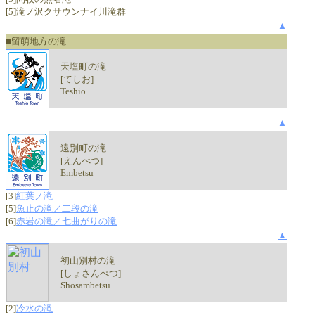
[5]滝ノ沢クサウンナイ川滝群
▲
■留萌地方の滝
天塩町の滝
[てしお]
Teshio
▲
遠別町の滝
[えんべつ]
Embetsu
[3]
紅葉ノ滝
[5]
魚止の滝／二段の滝
[6]
赤岩の滝／七曲がりの滝
▲
初山別村の滝
[しょさんべつ]
Shosambetsu
[2]
冷水の滝