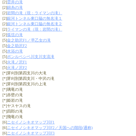
[2]
雲井の滝
[2]
錦糸の滝
[2]
岩間の滝（現：ライマンの滝）
[2]
銀河トンネル東口脇の無名滝１
[2]
銀河トンネル東口脇の無名滝２
[2]
ライマンの滝（現：岩間の滝）
[2]
弧弦の滝
[5]
金之助沢F1／早乙女の滝
[5]
金之助沢F2
[5]
水浴の滝
[5]
ポンルベシベ川支川支流滝
[5]
火滝ノ沢F1
[5]
火滝ノ沢F2
[*]芽刈別第四支川の大滝
[*]芽刈別第四支川・中沢の滝
[*]芽刈別第四支川の上滝
[*]璃竜の滝
[*]赤壁の滝
[*]姫岩の滝
[*]ヤスヤスの滝
[*]四郎の滝
[*]飛竜の滝
[6]
ニセイノシキオマップ川F1
[6]
ニセイノシキオマップ川F2／天国への階段(通称)
[6]
ニセイノシキオマップ川F3