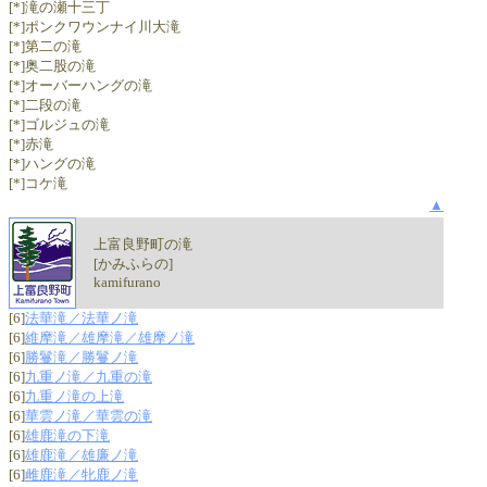
[*]滝の瀬十三丁
[*]ポンクワウンナイ川大滝
[*]第二の滝
[*]奥二股の滝
[*]オーバーハングの滝
[*]二段の滝
[*]ゴルジュの滝
[*]赤滝
[*]ハングの滝
[*]コケ滝
▲
上富良野町の滝
[かみふらの]
kamifurano
[6]
法華滝／法華ノ滝
[6]
維摩滝／雄摩滝／雄摩ノ滝
[6]
勝鬘滝／勝鬘ノ滝
[6]
九重ノ滝／九重の滝
[6]
九重ノ滝の上滝
[6]
華雲ノ滝／華雲の滝
[6]
雄鹿滝の下滝
[6]
雄鹿滝／雄廉ノ滝
[6]
雌鹿滝／牝鹿ノ滝