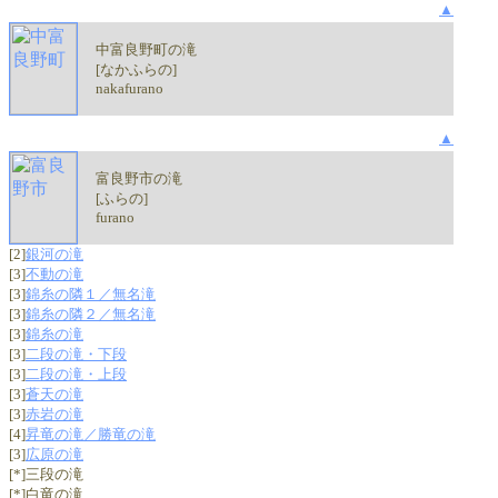
▲
中富良野町の滝
[なかふらの]
nakafurano
▲
富良野市の滝
[ふらの]
furano
[2]
銀河の滝
[3]
不動の滝
[3]
錦糸の隣１／無名滝
[3]
錦糸の隣２／無名滝
[3]
錦糸の滝
[3]
二段の滝・下段
[3]
二段の滝・上段
[3]
蒼天の滝
[3]
赤岩の滝
[4]
昇竜の滝／勝竜の滝
[3]
広原の滝
[*]三段の滝
[*]白竜の滝