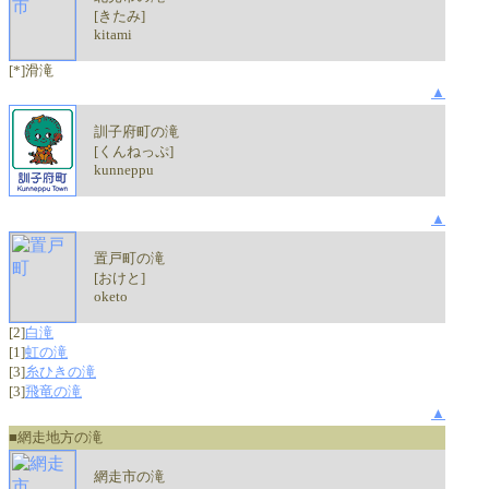
[きたみ]
kitami
[*]滑滝
▲
訓子府町の滝
[くんねっぷ]
kunneppu
▲
置戸町の滝
[おけと]
oketo
[2]
白滝
[1]
虹の滝
[3]
糸ひきの滝
[3]
飛竜の滝
▲
■網走地方の滝
網走市の滝