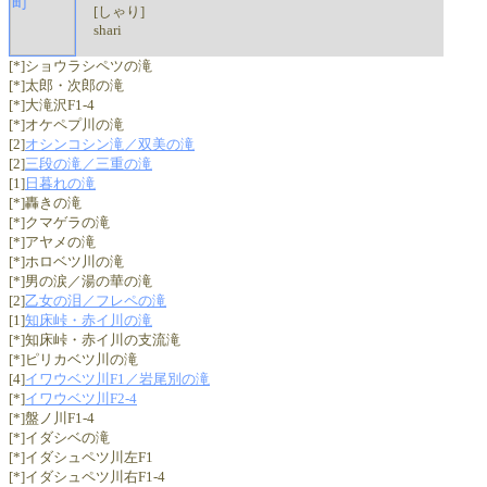
[しゃり]
shari
[*]ショウラシペツの滝
[*]太郎・次郎の滝
[*]大滝沢F1-4
[*]オケペプ川の滝
[2]
オシンコシン滝／双美の滝
[2]
三段の滝／三重の滝
[1]
日暮れの滝
[*]轟きの滝
[*]クマゲラの滝
[*]アヤメの滝
[*]ホロベツ川の滝
[*]男の涙／湯の華の滝
[2]
乙女の泪／フレペの滝
[1]
知床峠・赤イ川の滝
[*]知床峠・赤イ川の支流滝
[*]ピリカベツ川の滝
[4]
イワウベツ川F1／岩尾別の滝
[*]
イワウベツ川F2-4
[*]盤ノ川F1-4
[*]イダシベの滝
[*]イダシュペツ川左F1
[*]イダシュペツ川右F1-4