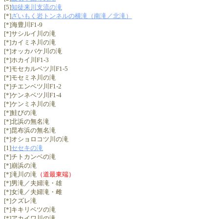
[5]
知徒来川支流の滝
[*]
ざいもく岩トンネルの横滝（南滝／北滝）
[*]海豊川F1-9
[*]サシルイ川の滝
[*]カイミネ川の滝
[*]オッカバケ川の滝
[*]ホカイ川F1-3
[*]モセカルベツ川F1-5
[*]モセミネ川の滝
[*]チエンベツ川F1-2
[*]ケンネベツ川F1-4
[*]ケンミネ川の滝
[*]鮭びの滝
[*]北浜の無名滝
[*]昆布浜の無名滝
[*]オショロコツ川の滝
[1]
セセキの滝
[*]チトカンベの滝
[*]崩浜の滝
[*]滝川の滝
（道最東端）
[*]男滝／夫婦滝・雄
[*]女滝／夫婦滝・雌
[*]クズレ滝
[*]キキリベツの滝
[*]アカイワ川の滝