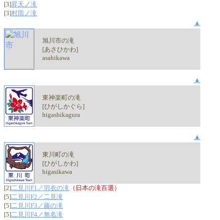
[3]
昇天ノ滝
[3]
村雨ノ滝
▲
旭川市の滝
[あさひかわ]
asahikawa
▲
東神楽町の滝
[ひがしかぐら]
higashikagura
▲
東川町の滝
[ひがしかわ]
higasikawa
[2]
二見川F1／羽衣の滝
（日本の滝百選）
[5]
二見川F2／二見滝
[5]
二見川F3／藤の滝
[5]
二見川F4／無名滝