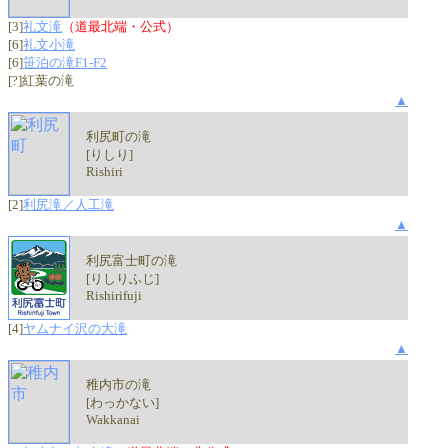
[3]
礼文滝
（道最北端・公式）
[6]
礼文小滝
[6]
笹泊の滝F1-F2
[?]紅葉の滝
▲
利尻町の滝
[りしり]
Rishiri
[2]
利尻滝／人工滝
▲
利尻富士町の滝
[りしりふじ]
Rishirifuji
[4]
ヤムナイ沢の大滝
▲
稚内市の滝
[わっかない]
Wakkanai