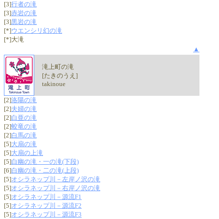
[3]
行者の滝
[3]
赤岩の滝
[3]
黒岩の滝
[*]
ウエンシリ幻の滝
[*]大滝
▲
滝上町の滝
[たきのうえ]
takinoue
[2]
洛陽の滝
[2]
夫婦の滝
[2]
白亜の滝
[2]
蛟竜の滝
[2]
白馬の滝
[5]
大扇の滝
[5]
大扇の上滝
[5]
白幽の滝・一の滝(下段)
[6]
白幽の滝・二の滝(上段)
[5]
オシラネップ川－左岸ノ沢の滝
[5]
オシラネップ川－右岸ノ沢の滝
[5]
オシラネップ川－源流F1
[5]
オシラネップ川－源流F2
[5]
オシラネップ川－源流F3