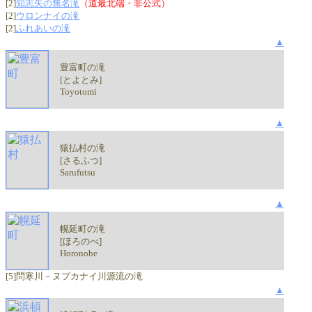
[2]
知志矢の無名滝
（道最北端・非公式）
[2]
ウロンナイの滝
[2]
ふれあいの滝
▲
豊富町の滝
[とよとみ]
Toyotomi
▲
猿払村の滝
[さるふつ]
Sarufutsu
▲
幌延町の滝
[ほろのべ]
Horonobe
[5]問寒川－ヌプカナイ川源流の滝
▲