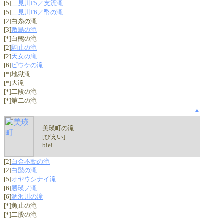
[5]
二見川F5／支流滝
[5]
二見川F6／幣の滝
[2]白糸の滝
[3]
敷島の滝
[*]白髭の滝
[2]
駒止の滝
[2]
天女の滝
[6]
ピウケの滝
[*]地獄滝
[*]大滝
[*]二段の滝
[*]第二の滝
▲
美瑛町の滝
[びえい]
biei
[2]
白金不動の滝
[2]
白髭の滝
[5]
オヤウシナイ滝
[6]
勝瑛ノ滝
[6]
涸沢川の滝
[*]魚止の滝
[*]二股の滝