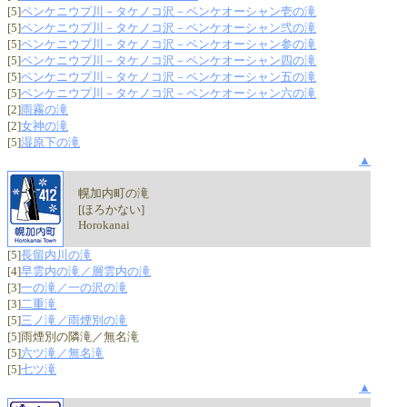
[5]
ペンケニウプ川－タケノコ沢－ペンケオーシャン壱の滝
[5]
ペンケニウプ川－タケノコ沢－ペンケオーシャン弐の滝
[5]
ペンケニウプ川－タケノコ沢－ペンケオーシャン参の滝
[5]
ペンケニウプ川－タケノコ沢－ペンケオーシャン四の滝
[5]
ペンケニウプ川－タケノコ沢－ペンケオーシャン五の滝
[5]
ペンケニウプ川－タケノコ沢－ペンケオーシャン六の滝
[2]
雨霧の滝
[2]
女神の滝
[5]
湿原下の滝
▲
幌加内町の滝
[ほろかない]
Horokanai
[5]
長留内川の滝
[4]
早雲内の滝／層雲内の滝
[3]
一の滝／一の沢の滝
[3]
二重滝
[5]
三ノ滝／雨煙別の滝
[5]雨煙別の隣滝／無名滝
[5]
六ツ滝／無名滝
[5]
七ツ滝
▲