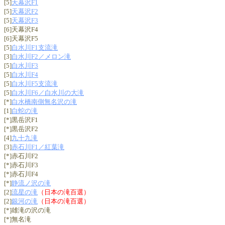
[5]
天幕沢F1
[5]
天幕沢F2
[5]
天幕沢F3
[6]天幕沢F4
[6]天幕沢F5
[5]
白水川F1支流滝
[3]
白水川F2／メロン滝
[5]
白水川F3
[5]
白水川F4
[5]
白水川F5支流滝
[5]
白水川F6／白水川の大滝
[*]
白水橋南側無名沢の滝
[1]
白蛇の滝
[*]黒岳沢F1
[*]黒岳沢F2
[4]
九十九滝
[3]
赤石川F1／紅葉滝
[*]赤石川F2
[*]赤石川F3
[*]赤石川F4
[*]
静流ノ沢の滝
[2]
流星の滝
（日本の滝百選）
[2]
銀河の滝
（日本の滝百選）
[*]雄滝の沢の滝
[*]無名滝