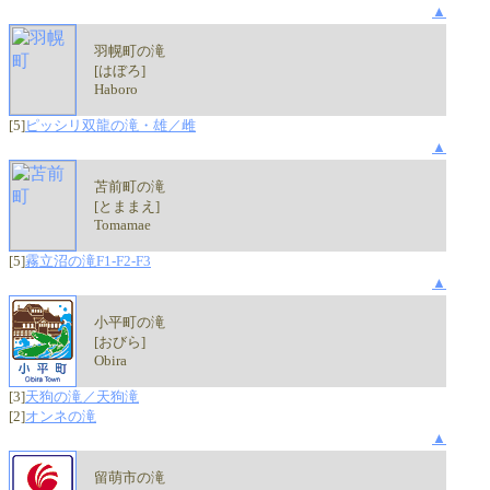
▲
羽幌町の滝
[はぼろ]
Haboro
[5]
ピッシリ双龍の滝・雄／雌
▲
苫前町の滝
[とままえ]
Tomamae
[5]
霧立沼の滝F1-F2-F3
▲
小平町の滝
[おびら]
Obira
[3]
天狗の滝／天狗滝
[2]
オンネの滝
▲
留萌市の滝