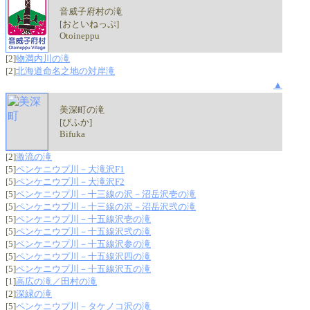
音威子府村の滝
[おといねっぷ]
Otoineppu
[2]
物満内川の滝
[2]
北海道命名之地の対岸滝
▲
美深町の滝
[びふか]
Bifuka
[2]
激流の滝
[5]
ペンケニウプ川－大滝沢F1
[5]
ペンケニウプ川－大滝沢F2
[5]
ペンケニウプ川－十三線の沢－沼岳沢壱の滝
[5]
ペンケニウプ川－十三線の沢－沼岳沢弐の滝
[5]
ペンケニウプ川－十五線沢壱の滝
[5]
ペンケニウプ川－十五線沢弐の滝
[5]
ペンケニウプ川－十五線沢参の滝
[5]
ペンケニウプ川－十五線沢四の滝
[5]
ペンケニウプ川－十五線沢五の滝
[1]
高広の滝／田村の滝
[2]
深緑の滝
[5]
ペンケニウプ川－タケノコ沢の滝