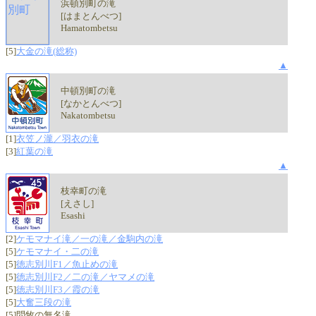
浜頓別町の滝
[はまとんべつ]
Hamatombetsu
[5]
大金の滝(総称)
▲
中頓別町の滝
[なかとんべつ]
Nakatombetsu
[1]
衣笠ノ瀧／羽衣の滝
[3]
紅葉の滝
▲
枝幸町の滝
[えさし]
Esashi
[2]
ケモマナイ滝／一の滝／金駒内の滝
[5]
ケモマナイ・二の滝
[5]
徳志別川F1／魚止めの滝
[5]
徳志別川F2／二の滝／ヤマメの滝
[5]
徳志別川F3／霞の滝
[5]
大奮三段の滝
[5]問牧の無名滝