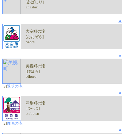
[あばしり]
abashiri
▲
大空町の滝
[おおぞら]
ozora
▲
美幌町の滝
[びほろ]
bihoro
[3]
翠明の滝
▲
津別町の滝
[つべつ]
tsubetsu
[2]
鹿鳴の滝
▲