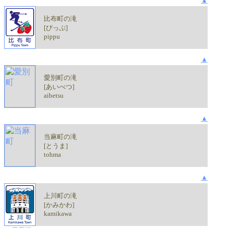
▲
比布町の滝
[ぴっぷ]
pippu
▲
愛別町の滝
[あいべつ]
aibetsu
▲
当麻町の滝
[とうま]
tohma
▲
上川町の滝
[かみかわ]
kamikawa