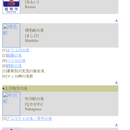
[るもい]
Rumoi
▲
増毛町の滝
[ましけ]
Mashike
[1]
オフユ川の滝
[2]
銀鱗の滝
[6]
ペリカの滝
[6]
鐸鈴の滝
[5]暑寒別川支流の無名滝
[6]マッカ岬の滝群
▲
■上川地方の滝
中川町の滝
[なかがわ]
Nakagawa
[3]
アユマナイの滝／琴平の滝
▲