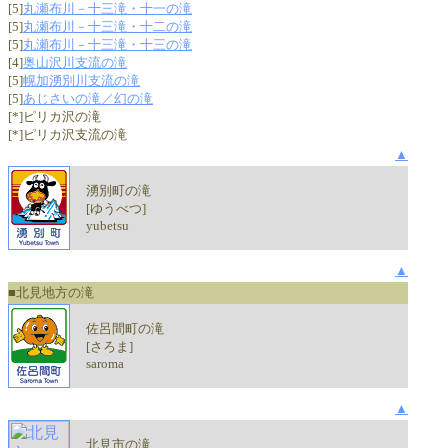
[5]
丸瀬布川－十三滝・十一の滝
[5]
丸瀬布川－十三滝・十二の滝
[5]
丸瀬布川－十三滝・十三の滝
[4]
奥山沢川支流の滝
[5]
幌加湧別川支流の滝
[5]
あじさいの滝／幻の滝
[*]ピリカ沢の滝
[*]ピリカ沢支流の滝
▲
湧別町の滝
[ゆうべつ]
yubetsu
▲
■北見地方の滝
佐呂間町の滝
[さろま]
saroma
▲
北見市の滝