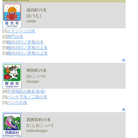
雄武町の滝
[おうむ]
oumu
[2]
イナシベツの滝
[2]
神門の滝
[5]
幌内川F1／昇竜の滝
[5]
幌内川F2／昇竜の上滝
[5]
幌内川F3／昇竜の上滝
▲
興部町の滝
[おこっぺ]
okoppe
[4]
宇津地区の無名滝(仮)
[3]
パンケ下滝／二段の滝
[3]
パンケの滝
▲
西興部村の滝
[にしおこっぺ]
nishiokoppe