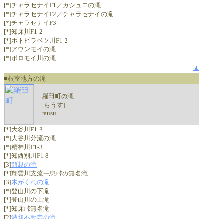
[*]チャラセナイF1／カシュニの滝
[*]チャラセナイF2／チャラセナイの滝
[*]チャラセナイF3
[*]知床川F1-2
[*]ポトピラベツ川F1-2
[*]アウンモイの滝
[*]ポロモイ川の滝
▲
■根室地方の滝
羅臼町の滝
[らうす]
rausu
[*]大谷川F1-3
[*]大谷川分流の滝
[*]精神川F1-3
[*]知西別川F1-8
[3]
熊越の滝
[*]翔雲川支流一息峠の無名滝
[3]
木がくれの滝
[*]登山川の下滝
[*]登山川の上滝
[*]知床峠無名滝
[2]
波切不動寺の滝