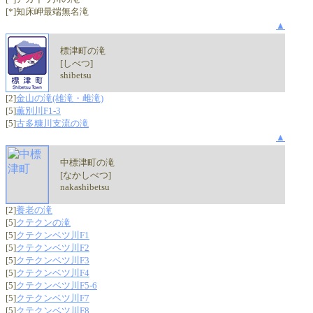
[*]知床岬最端無名滝
▲
標津町の滝
[しべつ]
shibetsu
[2]
金山の滝(雄滝・雌滝)
[5]
薫別川F1-3
[5]
古多糠川支流の滝
▲
中標津町の滝
[なかしべつ]
nakashibetsu
[2]
養老の滝
[5]
クテクンの滝
[5]
クテクンベツ川F1
[5]
クテクンベツ川F2
[5]
クテクンベツ川F3
[5]
クテクンベツ川F4
[5]
クテクンベツ川F5-6
[5]
クテクンベツ川F7
[5]
クテクンベツ川F8