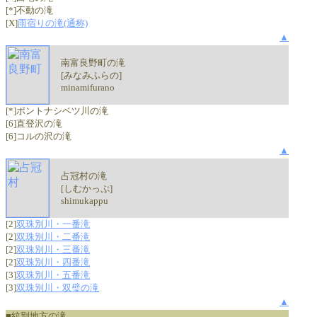
[*]不動の滝
[X]
雨宿りの滝(通称)
▲
南富良野町の滝
[みなみふらの]
minamifurano
[*]ポントナシベツ川の滝
[6]直登沢の滝
[6]コルの沢の滝
▲
占冠村の滝
[しむかっぷ]
shimukappu
[2]
双珠別川・一番滝
[2]
双珠別川・二番滝
[2]
双珠別川・三番滝
[2]
双珠別川・四番滝
[3]
双珠別川・五番滝
[3]
双珠別川・双璧の滝
▲
■紋別地方の滝