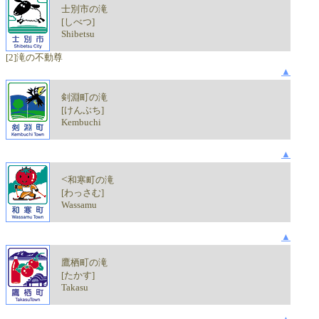
士別市の滝
[しべつ]
Shibetsu
[2]滝の不動尊
▲
剣淵町の滝
[けんぶち]
Kembuchi
▲
<
和寒町の滝
[わっさむ]
Wassamu
▲
鷹栖町の滝
[たかす]
Takasu